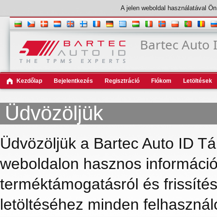
A jelen weboldal használatával Ön 
Bartec Auto
Kezdőlap
Bejelentkezés
Regisztráció
Fiókom
Letöltések
Üdvözöljük
Üdvözöljük a Bartec Auto ID T
weboldalon hasznos információk
terméktámogatásról és frissítése
letöltéséhez minden felhasználó