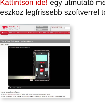
Kattintson ide!
egy útmutató meg
eszköz legfrissebb szoftverrel tö