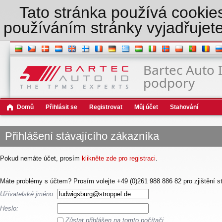
Tato stránka používá cookies 
používáním stránky vyjadřujete
Bartec Auto 
podpory
Domů
Přihlásit se
Registrovat
Můj účet
Stahování
Přihlášení stávajícího zákazníka
Pokud nemáte účet, prosím
klikněte zde pro registraci
.
Máte problémy s účtem? Prosím volejte +49 (0)261 988 886 82 pro zjištění s
Uživatelské jméno:
Heslo:
Zůstat přihlášen na tomto počítači