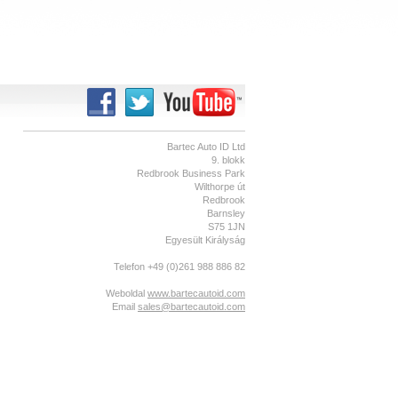
Bartec Auto ID Ltd
9. blokk
Redbrook Business Park
Wilthorpe út
Redbrook
Barnsley
S75 1JN
Egyesült Királyság
Telefon +49 (0)261 988 886 82
Weboldal
www.bartecautoid.com
Email
sales@bartecautoid.com