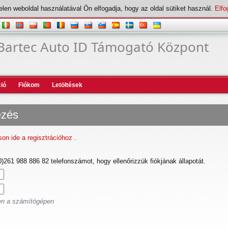
elen weboldal használatával Ön elfogadja, hogy az oldal sütiket használ.
Elfo
Bartec Auto ID Támogató Központ
ió
Fiókom
Letöltések
ezés
tson ide a regisztrációhoz
.
0)261 988 886 82 telefonszámot, hogy ellenőrizzük fiókjának állapotát.
en a számítógépen