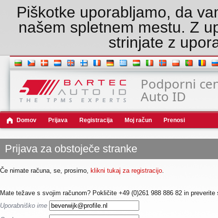
Piškotke uporabljamo, da va
našem spletnem mestu. Z u
strinjate z upor
Podporni cen
Auto ID
Domov
Prijava
Registracija
Moj račun
Prenosi
Prijava za obstoječe stranke
Če nimate računa, se, prosimo,
klikni tukaj za registracijo
.
Mate težave s svojim računom? Pokličite +49 (0)261 988 886 82 in preverite 
Uporabniško ime