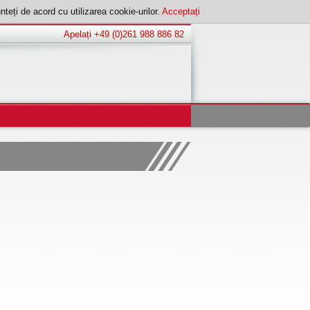
teți de acord cu utilizarea cookie-urilor.
Acceptați
Apelați +49 (0)261 988 886 82