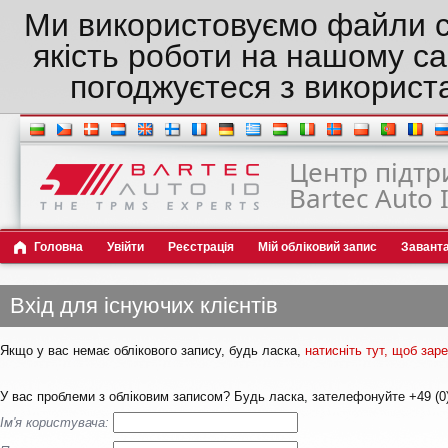
Ми використовуємо файли c
якість роботи на нашому са
погоджуєтеся з використ
Центр підтр
Bartec Auto 
Головна
Увійти
Реєстрація
Мій обліковий запис
Завант
Вхід для існуючих клієнтів
Якщо у вас немає облікового запису, будь ласка,
натисніть тут, щоб за
У вас проблеми з обліковим записом? Будь ласка, зателефонуйте +49 (0)
Ім'я користувача: