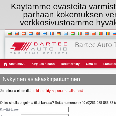
Käytämme evästeitä varmist
parhaan kokemuksen ver
verkkosivustoamme hyväk
Bartec Auto 
Aloitussivu
Kirjaudu sisään
Rekisteröidy
Oma tili
Latauks
Nykyinen asiakaskirjautuminen
Jos sinulla ei ole tiliä,
rekisteröidy napsauttamalla tästä
.
Onko sinulla ongelmia tilisi kanssa? Soita numeroon +49 (0)261 988 886 82 tark
Käyttäjänimi: