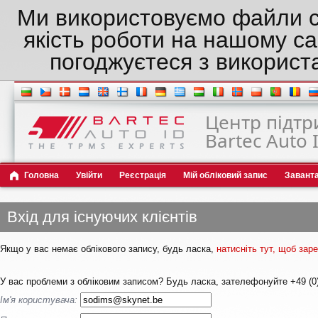
Ми використовуємо файли c
якість роботи на нашому са
погоджуєтеся з використ
Центр підтр
Bartec Auto 
Головна
Увійти
Реєстрація
Мій обліковий запис
Завант
Вхід для існуючих клієнтів
Якщо у вас немає облікового запису, будь ласка,
натисніть тут, щоб за
У вас проблеми з обліковим записом? Будь ласка, зателефонуйте +49 (0)
Ім'я користувача: