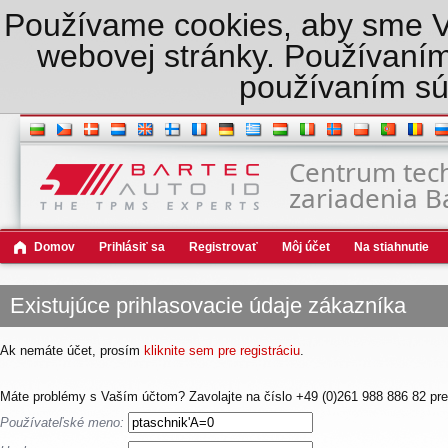
Používame cookies, aby sme Vám
webovej stránky. Používaním
používaním sú
Centrum tec
zariadenia B
Domov
Prihlásiť sa
Registrovať
Môj účet
Na stiahnutie
Existujúce prihlasovacie údaje zákazníka
Ak nemáte účet, prosím
kliknite sem pre registráciu
.
Máte problémy s Vaším účtom? Zavolajte na číslo +49 (0)261 988 886 82 pre
Používateľské meno: