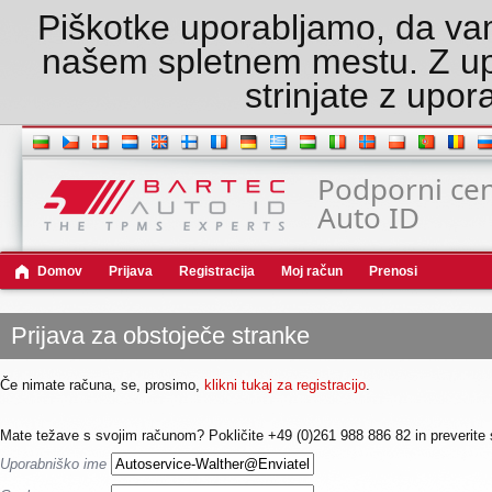
Piškotke uporabljamo, da va
našem spletnem mestu. Z u
strinjate z upor
Podporni cen
Auto ID
Domov
Prijava
Registracija
Moj račun
Prenosi
Prijava za obstoječe stranke
Če nimate računa, se, prosimo,
klikni tukaj za registracijo
.
Mate težave s svojim računom? Pokličite +49 (0)261 988 886 82 in preverite 
Uporabniško ime