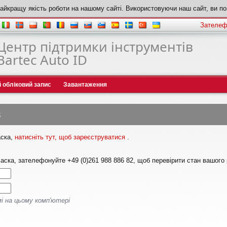
йкращу якість роботи на нашому сайті. Використовуючи наш сайт, ви по
Зателеф
Центр підтримки інструментів
Bartec Auto ID
й обліковий запис
Завантаження
в
аска,
натисніть тут, щоб зареєструватися
.
аска, зателефонуйте +49 (0)261 988 886 82, щоб перевірити стан вашого 
 на цьому комп'ютері