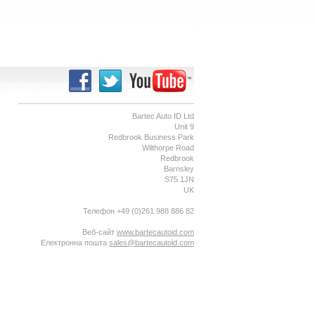
Bartec Auto ID Ltd
Unit 9
Redbrook Business Park
Wilthorpe Road
Redbrook
Barnsley
S75 1JN
UK
Телефон +49 (0)261 988 886 82
Веб-сайт
www.bartecautoid.com
Електронна пошта
sales@bartecautoid.com