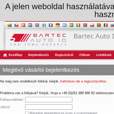
A jelen weboldal használatával
haszn
Bartec Auto
Kezdőlap
Bejelentkezés
Regisztráció
Fiókom
Letöltések
Meglévő vásárlói bejelentkezés
Ha még nem rendelkezik fiókkal, kérjük,
kattintson ide a regisztrációhoz
.
Probléma van a fiókjával? Kérjük, hívja a +49 (0)261 988 886 82 telefonszámot
Felhasználónév:
Jelszó:
Maradjon bejelentkezve ezen a számítógépen