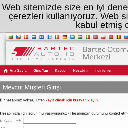
Web sitemizde size en iyi dene
çerezleri kullanıyoruz. Web s
kabul etmiş 
Bartec Otoma
Merkezi
Ana Sayfa
Giriş Yap
Kaydol
Hesabım
İndirilenler
Mevcut Müşteri Girişi
Bir hesabınız yoksa, lütfen
kayıt olmak için buraya tıklayın
.
Hesabınızla ilgili sorun mu yaşıyorsunuz? Hesabınızın durumunu kontrol etmek
Kullanıcı adı: