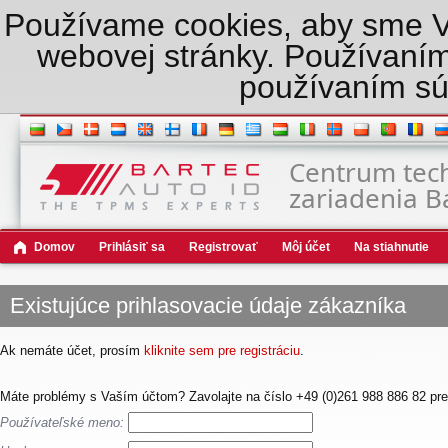
Používame cookies, aby sme Vám
webovej stránky. Používaním
používaním sú
Centrum tec
zariadenia B
Domov
Prihlásiť sa
Registrovať
Môj účet
Na stiahnutie
Existujúce prihlasovacie údaje zákazníka
Ak nemáte účet, prosím
kliknite sem pre registráciu
.
Máte problémy s Vaším účtom? Zavolajte na číslo +49 (0)261 988 886 82 pre
Používateľské meno: