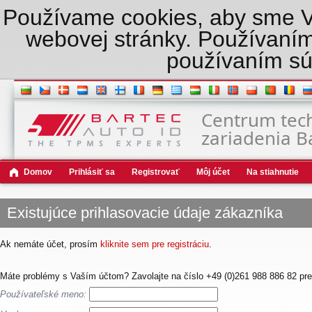
Používame cookies, aby sme Vám
webovej stránky. Používaním
používaním sú
Centrum tec
zariadenia B
Domov
Prihlásiť sa
Registrovať
Môj účet
Na stiahnutie
Existujúce prihlasovacie údaje zákazníka
Ak nemáte účet, prosím
kliknite sem pre registráciu
.
Máte problémy s Vaším účtom? Zavolajte na číslo +49 (0)261 988 886 82 pre
Používateľské meno: