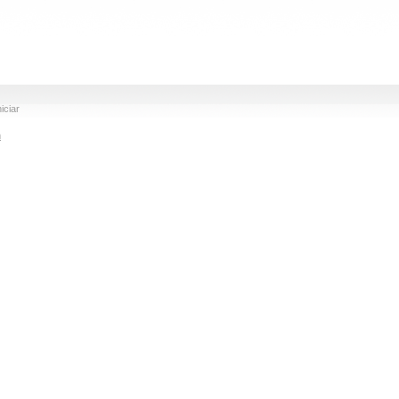
iciar
m