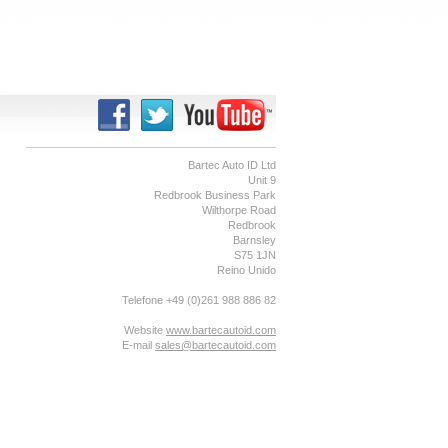
Bartec Auto ID Ltd
Unit 9
Redbrook Business Park
Wilthorpe Road
Redbrook
Barnsley
S75 1JN
Reino Unido
Telefone +49 (0)261 988 886 82
Website
www.bartecautoid.com
E-mail
sales@bartecautoid.com