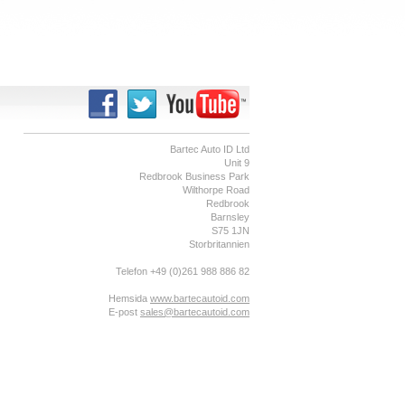
Bartec Auto ID Ltd
Unit 9
Redbrook Business Park
Wilthorpe Road
Redbrook
Barnsley
S75 1JN
Storbritannien
Telefon +49 (0)261 988 886 82
Hemsida
www.bartecautoid.com
E-post
sales@bartecautoid.com