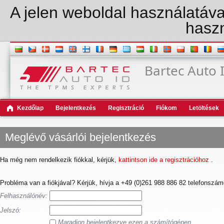
A jelen weboldal használatával
haszn
Bartec Auto
Kezdőlap
Bejelentkezés
Regisztráció
Fiókom
Letöltések
Meglévő vásárlói bejelentkezés
Ha még nem rendelkezik fiókkal, kérjük,
kattintson ide a regisztrációhoz
.
Probléma van a fiókjával? Kérjük, hívja a +49 (0)261 988 886 82 telefonszámot
Felhasználónév:
Jelszó:
Maradjon bejelentkezve ezen a számítógépen