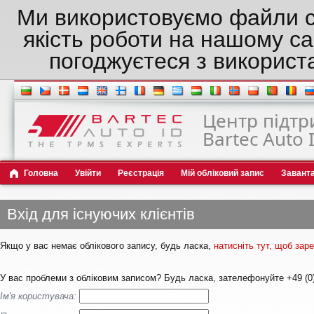
Ми використовуємо файли c
якість роботи на нашому са
погоджуєтеся з використ
Центр підтр
Bartec Auto 
Головна
Увійти
Реєстрація
Мій обліковий запис
Завант
Вхід для існуючих клієнтів
Якщо у вас немає облікового запису, будь ласка,
натисніть тут, щоб за
У вас проблеми з обліковим записом? Будь ласка, зателефонуйте +49 (0)
Ім'я користувача: