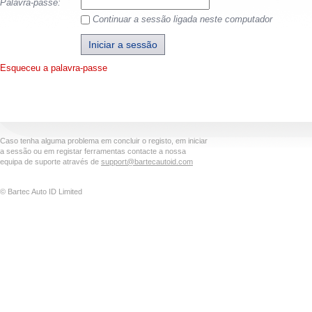
Palavra-passe:
Continuar a sessão ligada neste computador
Esqueceu a palavra-passe
Caso tenha alguma problema em concluir o registo, em iniciar
a sessão ou em registar ferramentas contacte a nossa
equipa de suporte através de
support@bartecautoid.com
© Bartec Auto ID Limited