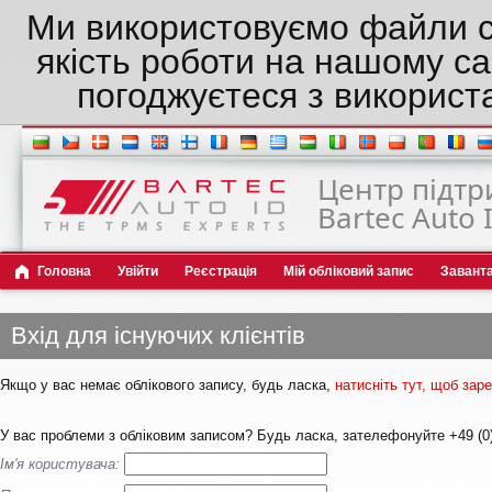
Ми використовуємо файли c
якість роботи на нашому са
погоджуєтеся з використ
Центр підтр
Bartec Auto 
Головна
Увійти
Реєстрація
Мій обліковий запис
Завант
Вхід для існуючих клієнтів
Якщо у вас немає облікового запису, будь ласка,
натисніть тут, щоб за
У вас проблеми з обліковим записом? Будь ласка, зателефонуйте +49 (0)
Ім'я користувача: