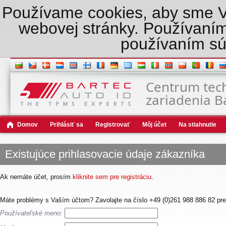
Používame cookies, aby sme Vám
webovej stránky. Používaním
používaním sú
Centrum tec
zariadenia B
Domov
Prihlásiť sa
Registrovať
Môj účet
Na stiahnutie
Existujúce prihlasovacie údaje zákazníka
Ak nemáte účet, prosím
kliknite sem pre registráciu
.
Máte problémy s Vaším účtom? Zavolajte na číslo +49 (0)261 988 886 82 pre
Používateľské meno: