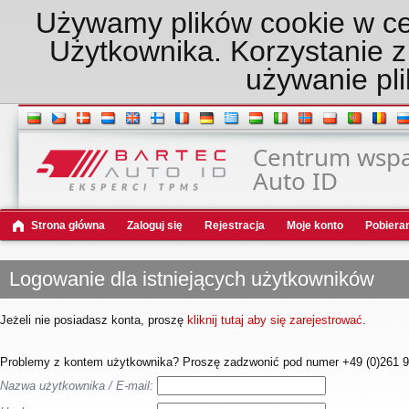
Używamy plików cookie w ce
Użytkownika. Korzystanie z
używanie pli
Centrum wspar
Auto ID
Strona główna
Zaloguj się
Rejestracja
Moje konto
Pobiera
Logowanie dla istniejących użytkowników
Jeżeli nie posiadasz konta, proszę
kliknij tutaj aby się zarejestrować
.
Problemy z kontem użytkownika? Proszę zadzwonić pod numer +49 (0)261 98
Nazwa użytkownika / E-mail: