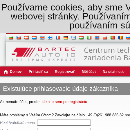
Používame cookies, aby sme Vám
webovej stránky. Používaním
používaním sú
Centrum tec
zariadenia B
Domov
Prihlásiť sa
Registrovať
Môj účet
Na stiahnutie
Existujúce prihlasovacie údaje zákazníka
Ak nemáte účet, prosím
kliknite sem pre registráciu
.
Máte problémy s Vaším účtom? Zavolajte na číslo +49 (0)261 988 886 82 pre
Používateľské meno: