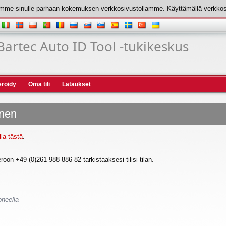
mme sinulle parhaan kokemuksen verkkosivustollamme. Käyttämällä verkko
Bartec Auto ID Tool -tukikeskus
eröidy
Oma tili
Lataukset
inen
la tästä
.
oon +49 (0)261 988 886 82 tarkistaaksesi tilisi tilan.
oneella