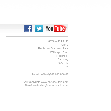
Bartec Auto ID Ltd
Unit 9
Redbrook Business Park
Wilthorpe Road
Redbrook
Barnsley
S75 1JN
UK
Puhelin +49 (0)261 988 886 82
Verkkosivusto
www.bartecautoid.com
Sähköposti
sales@bartecautoid.com