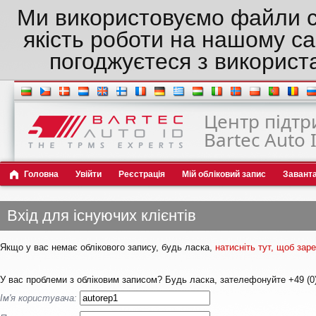
Ми використовуємо файли c
якість роботи на нашому са
погоджуєтеся з використ
Центр підтр
Bartec Auto 
Головна
Увійти
Реєстрація
Мій обліковий запис
Завант
Вхід для існуючих клієнтів
Якщо у вас немає облікового запису, будь ласка,
натисніть тут, щоб за
У вас проблеми з обліковим записом? Будь ласка, зателефонуйте +49 (0)
Ім'я користувача: