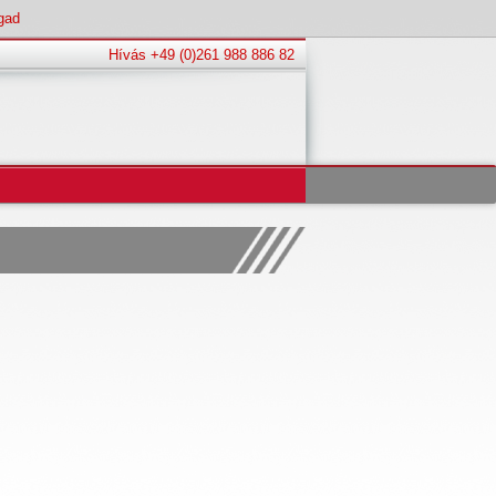
gad
Hívás +49 (0)261 988 886 82