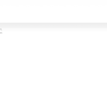
t,
en: