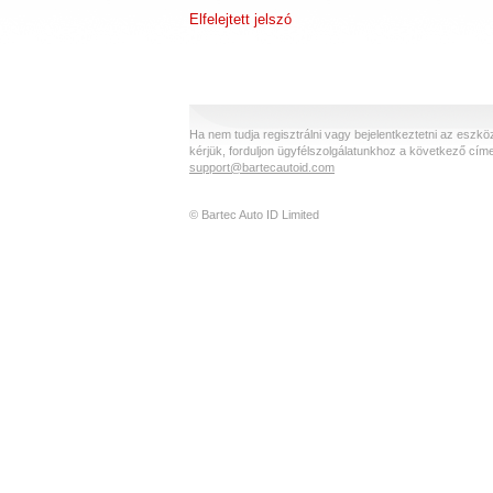
Elfelejtett jelszó
Ha nem tudja regisztrálni vagy bejelentkeztetni az eszköz
kérjük, forduljon ügyfélszolgálatunkhoz a következő cím
support@bartecautoid.com
© Bartec Auto ID Limited