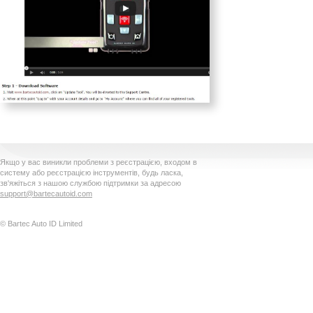
Якщо у вас виникли проблеми з реєстрацією, входом в
систему або реєстрацією інструментів, будь ласка,
зв'яжіться з нашою службою підтримки за адресою
support@bartecautoid.com
© Bartec Auto ID Limited