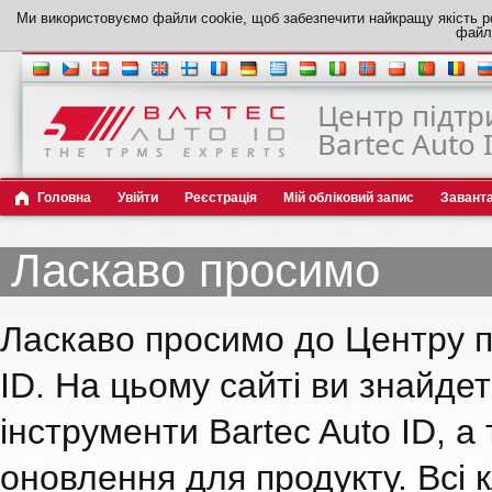
Ми використовуємо файли cookie, щоб забезпечити найкращу якість р
файлі
Центр підтр
Bartec Auto 
Головна
Увійти
Реєстрація
Мій обліковий запис
Завант
Ласкаво просимо
Ласкаво просимо до Центру пі
ID. На цьому сайті ви знайде
інструменти Bartec Auto ID, а
оновлення для продукту. Всі 