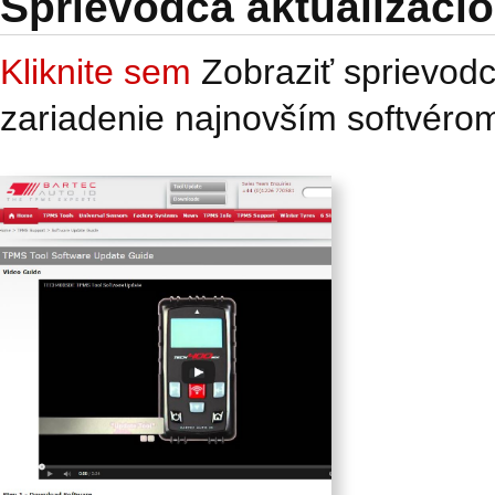
Sprievodca aktualizácio
Kliknite sem
Zobraziť sprievodcu
zariadenie najnovším softvéro