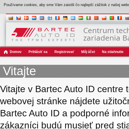
Používame cookies, aby sme Vám zaistili čo najlepší zážitok z našej web
Centrum tec
zariadenia B
Domov
Prihlásiť sa
Registrovať
Môj účet
Na stiahnutie
Vitajte
Vitajte v Bartec Auto ID centre 
webovej stránke nájdete užitoč
Bartec Auto ID a podporné infor
zákazníci budú musieť pred stia